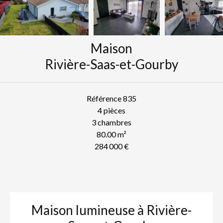
Maison
Rivière-Saas-et-Gourby
Référence
835
4 pièces
3 chambres
80.00
m²
284 000 €
Maison lumineuse à Rivière-