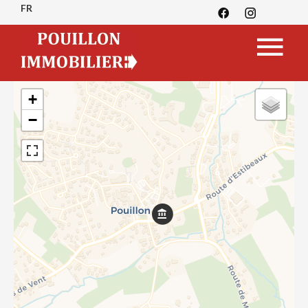
FR
+
−