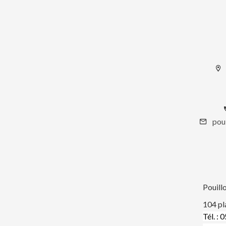
pou
Pouill
104 pl
Tél. : 